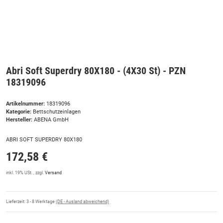
Abri Soft Superdry 80X180 - (4X30 St) - PZN
18319096
Artikelnummer:
18319096
Kategorie:
Bettschutzeinlagen
Hersteller:
ABENA GmbH
ABRI SOFT SUPERDRY 80X180
172,58 €
inkl. 19% USt. , zzgl.
Versand
Lieferzeit:
3 - 8 Werktage
(DE - Ausland abweichend)