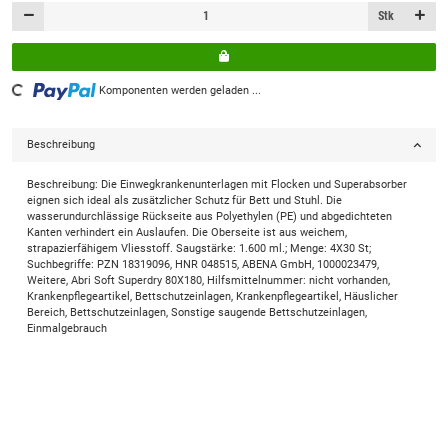
Stk
Loading...
Komponenten werden geladen ...
Beschreibung
Beschreibung: Die Einwegkrankenunterlagen mit Flocken und Superabsorber
eignen sich ideal als zusätzlicher Schutz für Bett und Stuhl. Die
wasserundurchlässige Rückseite aus Polyethylen (PE) und abgedichteten
Kanten verhindert ein Auslaufen. Die Oberseite ist aus weichem,
strapazierfähigem Vliesstoff. Saugstärke: 1.600 ml.; Menge: 4X30 St;
Suchbegriffe: PZN 18319096, HNR 048515, ABENA GmbH, 1000023479,
Weitere, Abri Soft Superdry 80X180, Hilfsmittelnummer: nicht vorhanden,
Krankenpflegeartikel, Bettschutzeinlagen, Krankenpflegeartikel, Häuslicher
Bereich, Bettschutzeinlagen, Sonstige saugende Bettschutzeinlagen,
Einmalgebrauch