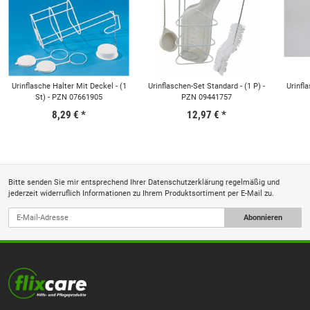
Urinflasche Halter Mit Deckel - (1
Urinflaschen-Set Standard - (1 P) -
Urinfl
St) - PZN 07661905
PZN 09441757
8,29 €
*
12,97 €
*
Bitte senden Sie mir entsprechend Ihrer
Datenschutzerklärung
regelmäßig und
jederzeit widerruflich Informationen zu Ihrem Produktsortiment per E-Mail zu.
Abonnieren