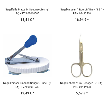
Nagelfeile Platte M Saugnaepfen - (1
Nagelknipser A Rutschf Bre - (1 St) -
St) - PZN 08060308
PZN 08480560
18,41 €
*
16,94 €
*
Nagelknipser Einhand Saugn U Lupe - (1
Nagelschere 9Cm Gebogen - (1 St) -
St) - PZN 08051736
PZN 04444998
19,49 €
*
5,57 €
*