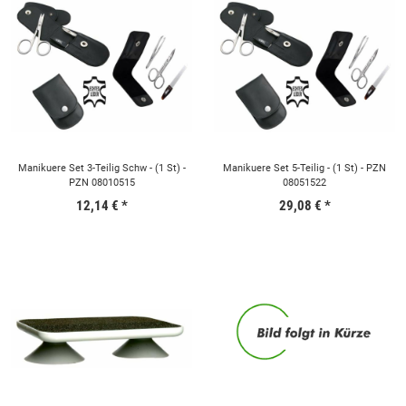
Manikuere Set 3-Teilig Schw - (1 St) -
Manikuere Set 5-Teilig - (1 St) - PZN
PZN 08010515
08051522
12,14 €
*
29,08 €
*