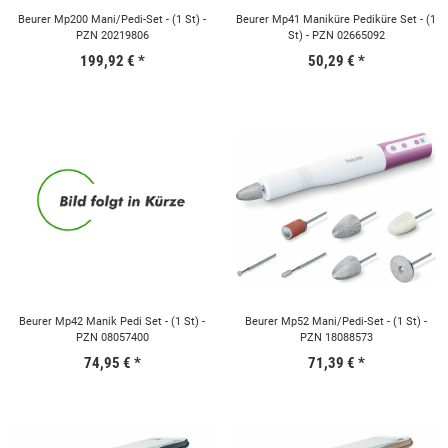
Beurer Mp200 Mani/Pedi-Set - (1 St) -
Beurer Mp41 Maniküre Pediküre Set - (1
PZN 20219806
St) - PZN 02665092
199,92 €
*
50,29 €
*
Beurer Mp42 Manik Pedi Set - (1 St) -
Beurer Mp52 Mani/Pedi-Set - (1 St) -
PZN 08057400
PZN 18088573
74,95 €
*
71,39 €
*