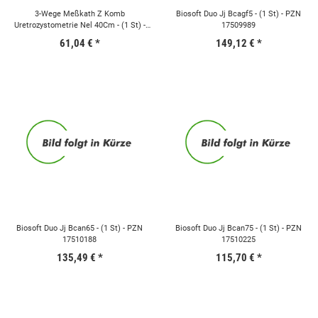
3-Wege Meßkath Z Komb
Biosoft Duo Jj Bcagf5 - (1 St) - PZN
Uretrozystometrie Nel 40Cm - (1 St) -
17509989
PZN 02199810
61,04 €
*
149,12 €
*
Biosoft Duo Jj Bcan65 - (1 St) - PZN
Biosoft Duo Jj Bcan75 - (1 St) - PZN
17510188
17510225
135,49 €
*
115,70 €
*