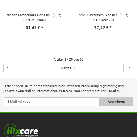
Ruesch Uretherkath Geb Ch5 - (1 St) -
Single J Ureterschi Aca107 - (1 St) -
PZN 04249050
PZN 00204978
31,45 €
*
77,47 €
*
Artikel 1 - 20 von 62
Seite
1
Bitte senden Sie mir entsprechend Ihrer
Datenschutzerklärung
regelmäßig und
jederzeit widerruflich Informationen zu Ihrem Produktsortiment per E-Mail zu.
Abonnieren