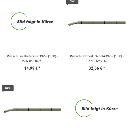
NEU
Ruesch Eru Ureterk So Ch6 - (1 St) -
Ruesch Uretherk Geb 1A Ch5 - (1 St) -
PZN 04248961
PZN 04249162
14,99 €
*
32,66 €
*
NEU