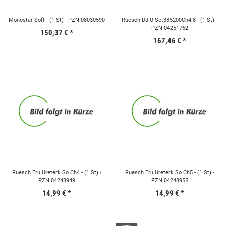
Monostar Soft - (1 St) - PZN 08030590
Ruesch Dd U Set335200Ch4.8 - (1 St) -
PZN 04251762
150,37 €
*
167,46 €
*
Ruesch Eru Ureterk So Ch4 - (1 St) -
Ruesch Eru Ureterk So Ch5 - (1 St) -
PZN 04248949
PZN 04248955
14,99 €
*
14,99 €
*