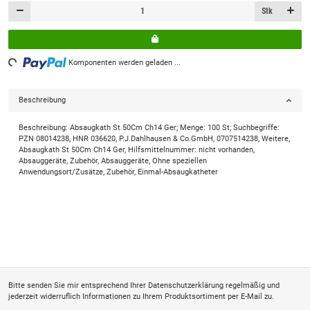
Stk
Loading...
Komponenten werden geladen ...
Beschreibung
Beschreibung: Absaugkath St 50Cm Ch14 Ger; Menge: 100 St; Suchbegriffe:
PZN 08014238, HNR 036620, P.J.Dahlhausen & Co.GmbH, 0707514238, Weitere,
Absaugkath St 50Cm Ch14 Ger, Hilfsmittelnummer: nicht vorhanden,
Absauggeräte, Zubehör, Absauggeräte, Ohne speziellen
Anwendungsort/Zusätze, Zubehör, Einmal-Absaugkatheter
Bitte senden Sie mir entsprechend Ihrer
Datenschutzerklärung
regelmäßig und
jederzeit widerruflich Informationen zu Ihrem Produktsortiment per E-Mail zu.