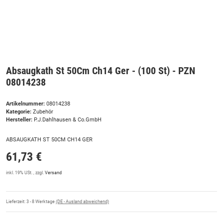
Absaugkath St 50Cm Ch14 Ger - (100 St) - PZN
08014238
Artikelnummer:
08014238
Kategorie:
Zubehör
Hersteller:
P.J.Dahlhausen & Co.GmbH
ABSAUGKATH ST 50CM CH14 GER
61,73 €
inkl. 19% USt. , zzgl.
Versand
Lieferzeit:
3 - 8 Werktage
(DE - Ausland abweichend)