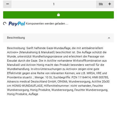
Stk
ing...
Komponenten werden geladen ...
Beschreibung
Beschreibung: Sanft haftende Gaze-Wundauflage, die mit antibakteriellem
Activon+ (Manukahonig & Manukaöl) beschichtet ist. Die Auflage schützt die
Wunde, unterstützt Wundheilungsprozesse und erleichtert die Passage von
Exsudat durch die Gaze. Die in Actilite vorhandene Wirkstoffkombination aus
Manukaöl und Activon Honig macht das Produkt besonders wertvoll für die
Wundbehandlung. In-vitro-Untersuchungen zu Activon+ zeigen eine gute
Effektivität gegen eine Reihe von relevanten Keimen, wie z.B. MRSA, VRE und
Providentia stuartii. ; Menge: 10 St; Suchbegriffe: PZN 11164414, HNR 005785,
Advancis medical Deutschland GmbH, CR4366, Wundversorgung, Actilite 20x30
cm HONIG-WUNDAUFLAGE, Hilfsmittelnummer: nicht vorhanden, Feuchte
Wundversorgung, Honig Produkte, Wundversorgung, Feuchte Wundversorgung,
Honig Produkte, Auflage