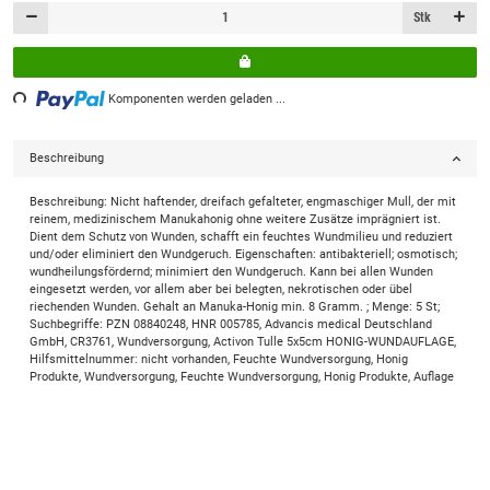
Stk
ng...
Komponenten werden geladen ...
Beschreibung
Beschreibung: Nicht haftender, dreifach gefalteter, engmaschiger Mull, der mit
reinem, medizinischem Manukahonig ohne weitere Zusätze imprägniert ist.
Dient dem Schutz von Wunden, schafft ein feuchtes Wundmilieu und reduziert
und/oder eliminiert den Wundgeruch. Eigenschaften: antibakteriell; osmotisch;
wundheilungsfördernd; minimiert den Wundgeruch. Kann bei allen Wunden
eingesetzt werden, vor allem aber bei belegten, nekrotischen oder übel
riechenden Wunden. Gehalt an Manuka-Honig min. 8 Gramm. ; Menge: 5 St;
Suchbegriffe: PZN 08840248, HNR 005785, Advancis medical Deutschland
GmbH, CR3761, Wundversorgung, Activon Tulle 5x5cm HONIG-WUNDAUFLAGE,
Hilfsmittelnummer: nicht vorhanden, Feuchte Wundversorgung, Honig
Produkte, Wundversorgung, Feuchte Wundversorgung, Honig Produkte, Auflage