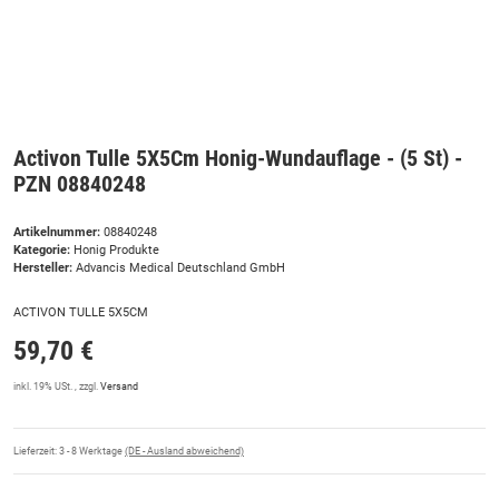
Activon Tulle 5X5Cm Honig-Wundauflage - (5 St) -
PZN 08840248
Artikelnummer:
08840248
Kategorie:
Honig Produkte
Hersteller:
Advancis Medical Deutschland GmbH
ACTIVON TULLE 5X5CM
59,70 €
inkl. 19% USt. , zzgl.
Versand
Lieferzeit:
3 - 8 Werktage
(DE - Ausland abweichend)