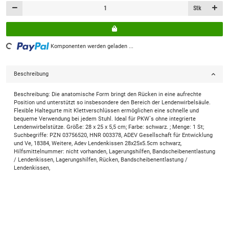
Stk
ading...
Komponenten werden geladen ...
Beschreibung
Beschreibung: Die anatomische Form bringt den Rücken in eine aufrechte
Position und unterstützt so insbesondere den Bereich der Lendenwirbelsäule.
Flexible Haltegurte mit Klettverschlüssen ermöglichen eine schnelle und
bequeme Verwendung bei jedem Stuhl. Ideal für PKW`s ohne integrierte
Lendenwirbelstütze. Größe: 28 x 25 x 5,5 cm; Farbe: schwarz. ; Menge: 1 St;
Suchbegriffe: PZN 03756520, HNR 003378, ADEV Gesellschaft für Entwicklung
und Ve, 18384, Weitere, Adev Lendenkissen 28x25x5.5cm schwarz,
Hilfsmittelnummer: nicht vorhanden, Lagerungshilfen, Bandscheibenentlastung
/ Lendenkissen, Lagerungshilfen, Rücken, Bandscheibenentlastung /
Lendenkissen,