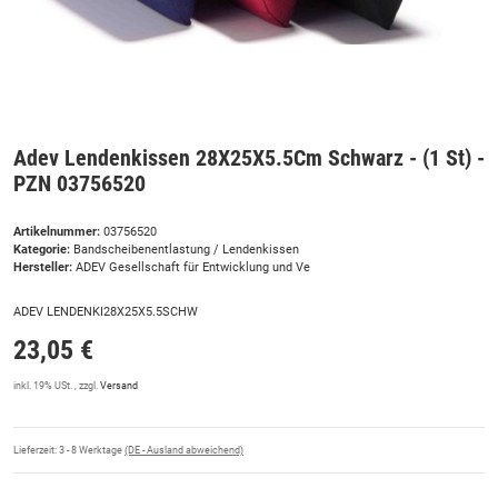
Adev Lendenkissen 28X25X5.5Cm Schwarz - (1 St) -
PZN 03756520
Artikelnummer:
03756520
Kategorie:
Bandscheibenentlastung / Lendenkissen
Hersteller:
ADEV Gesellschaft für Entwicklung und Ve
ADEV LENDENKI28X25X5.5SCHW
23,05 €
inkl. 19% USt. , zzgl.
Versand
Lieferzeit:
3 - 8 Werktage
(DE - Ausland abweichend)