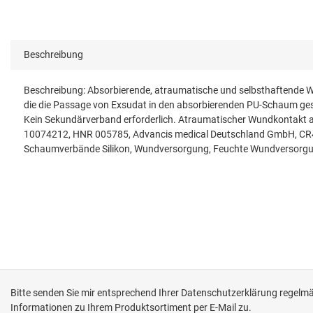
Beschreibung
Beschreibung: Absorbierende, atraumatische und selbsthaftende Wun
die die Passage von Exsudat in den absorbierenden PU-Schaum gest
Kein Sekundärverband erforderlich. Atraumatischer Wundkontakt auf
10074212, HNR 005785, Advancis medical Deutschland GmbH, CR4
Schaumverbände Silikon, Wundversorgung, Feuchte Wundversorgung
Bitte senden Sie mir entsprechend Ihrer
Datenschutzerklärung
regelmäß
Informationen zu Ihrem Produktsortiment per E-Mail zu.