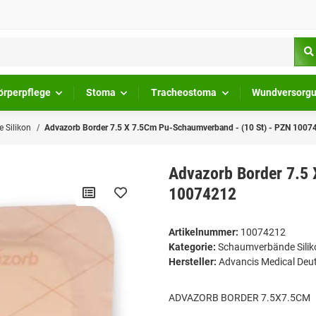
örperpflege
Stoma
Tracheostoma
Wundversorg
 Silikon
Advazorb Border 7.5 X 7.5Cm Pu-Schaumverband - (10 St) - PZN 1007
Advazorb Border 7.5
10074212
Artikelnummer:
10074212
Kategorie:
Schaumverbände Silik
Hersteller:
Advancis Medical De
ADVAZORB BORDER 7.5X7.5CM