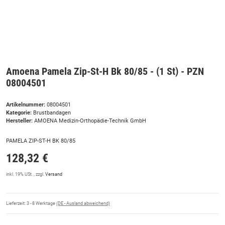
Amoena Pamela Zip-St-H Bk 80/85 - (1 St) - PZN
08004501
Artikelnummer:
08004501
Kategorie:
Brustbandagen
Hersteller:
AMOENA Medizin-Orthopädie-Technik GmbH
PAMELA ZIP-ST-H BK 80/85
128,32 €
inkl. 19% USt. , zzgl.
Versand
Lieferzeit:
3 - 8 Werktage
(DE - Ausland abweichend)