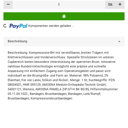
Stk
Loading...
Komponenten werden geladen ...
Beschreibung
Beschreibung: Kompressions-BH mit verstellbaren, breiten Trägern mit
Klettverschlüssen und Vorderverschluss. Spezielle Strickzonen im unteren
Cupbereich bieten besondere Unterstützung der operierten Brust. Innovative
nahtlose Rundstricktechnologie ermöglicht eine präzise und schnelle
Anpassung mit einfachem Zugang zum Operationsgebiet und passt sich
individuell an die Brustgröße- und Form an. Material: 98% Polyamid, 2%
Elasthan, frei von Latex, Silikon und Nickel.; Menge: 1 St; Suchbegriffe: PZN
08004501, HNR 095129, AMOENA Medizin-Orthopädie-Technik GmbH,
54501121, Weitere, AMOENA PAMELA ZIP-ST-H BK 80/85, Hilfsmittelnummer:
05.11.04.1022 , Bandagen, Brustbandagen, Bandagen, Leib/Rumpf,
Brustbandagen, Kompressionsbrustbandagen