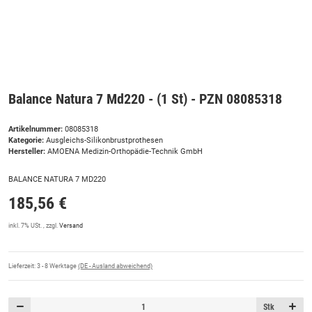
Balance Natura 7 Md220 - (1 St) - PZN 08085318
Artikelnummer:
08085318
Kategorie:
Ausgleichs-Silikonbrustprothesen
Hersteller:
AMOENA Medizin-Orthopädie-Technik GmbH
BALANCE NATURA 7 MD220
185,56 €
inkl. 7% USt. , zzgl.
Versand
Lieferzeit:
3 - 8 Werktage
(DE - Ausland abweichend)
Stk