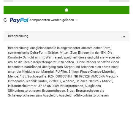
Loading...
Komponenten werden geladen ...
Beschreibung
Beschreibung: Ausgleichsschale in abgerundeter, anatomischer Form,
symmetrische Delta-Form, Stärke: Mittel. Zum Einlegen in den BH. Die
Comfort+ Schicht nimmt Wärme auf, speichert diese und gibt sie wieder ab,
um so die ideale Körpertemperatur zu halten. Dünne Ränder schaffen einen
besonders natürlichen Übergang zum Körper und zeichnen sich somit nicht
unter der Kleidung ab. Material: PU-Film, Silikon, Phase-Change-Material.;
Menge: 1 St; Suchbegriffe: PZN 08085318, HNR 095129, AMOENA Medizin-
Orthopädie-Technik GmbH, 2220007, Weitere, Balance Natura 7 Md220,
Hilfsmittelnummer: 37.35.06.0009, Brustprothesen, Ausgleichs-
Silikonbrustprothesen, Brustprothesen, Brust, Brustprothesen als
Schalenprothesen zum Ausgleich, Ausgleichs-Silikonbrustprothesen