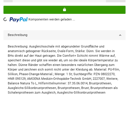
Loading...
Komponenten werden geladen ...
Beschreibung
Beschreibung: Ausgleichsschale mit abgerundeter Grundfläche und
anatomisch gebogener Rückseite, Ovale-Form, Stärke: Dünn. Sie werden in
BHs direkt auf der Haut getragen. Die Comfort+ Schicht nimmt Wärme auf,
speichert diese und gibt sie wieder ab, um so die ideale Körpertemperatur zu
halten. Dünne Ränder schaffen einen besonders natürlichen Übergang zum
Körper und zeichnen sich somit nicht unter der Kleidung ab. Material: PU-Film,
Silikon, Phase-Change-Material.; Menge: 1 St; Suchbegriffe: PZN 08022270,
HNR 095129, AMOENA Medizin-Orthopädie-Technik GmbH, 2227007, Weitere,
Balance Natura To L, Hilfsmittelnummer: 37.35.06.0014, Brustprothesen,
Ausgleichs-Silikonbrustprothesen, Brustprothesen, Brust, Brustprothesen als
Schalenprothesen zum Ausgleich, Ausgleichs-Silikonbrustprothesen