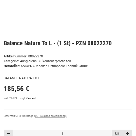
Balance Natura To L - (1 St) - PZN 08022270
Artikelnummer:
08022270
Kategorie:
Ausgleichs-Silikonbrustprothesen
Hersteller:
AMOENA Medizin-Orthopädie-Technik GmbH
BALANCE NATURA TO L
185,56 €
inkl. 7% USt. , zzgl.
Versand
Lieferzeit:
3 - 8 Werktage
(DE - Ausland abweichend)
Stk