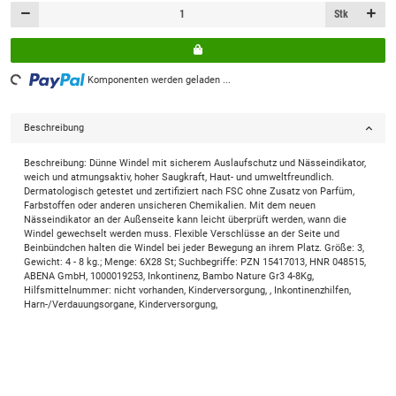
Stk
Komponenten werden geladen ...
Loading...
Beschreibung
Beschreibung: Dünne Windel mit sicherem Auslaufschutz und Nässeindikator,
weich und atmungsaktiv, hoher Saugkraft, Haut- und umweltfreundlich.
Dermatologisch getestet und zertifiziert nach FSC ohne Zusatz von Parfüm,
Farbstoffen oder anderen unsicheren Chemikalien. Mit dem neuen
Nässeindikator an der Außenseite kann leicht überprüft werden, wann die
Windel gewechselt werden muss. Flexible Verschlüsse an der Seite und
Beinbündchen halten die Windel bei jeder Bewegung an ihrem Platz. Größe: 3,
Gewicht: 4 - 8 kg.; Menge: 6X28 St; Suchbegriffe: PZN 15417013, HNR 048515,
ABENA GmbH, 1000019253, Inkontinenz, Bambo Nature Gr3 4-8Kg,
Hilfsmittelnummer: nicht vorhanden, Kinderversorgung, , Inkontinenzhilfen,
Harn-/Verdauungsorgane, Kinderversorgung,