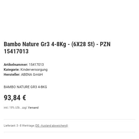
Bambo Nature Gr3 4-8Kg - (6X28 St) - PZN
15417013
Artikelnummer:
15417013
Kategorie:
Kinderversorgung
Hersteller:
ABENA GmbH
BAMBO NATURE GR3 4-8KG
93,84 €
inkl. 19% USt. , zzgl.
Versand
Lieferzeit:
3 - 8 Werktage
(DE - Ausland abweichend)