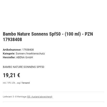
Bambo Nature Sonnens Spf50 - (100 ml) - PZN
17938408
Artikelnummer:
17938408
Kategorie:
Sonnen-/Insektenschutz
Hersteller:
ABENA GmbH
BAMBO NATURE SONNENS SPF50
19,21 €
inkl. 19% USt. , zzgl.
Versand
Lieferzeit:
3 - 8 Werktage
(DE - Ausland abweichend)