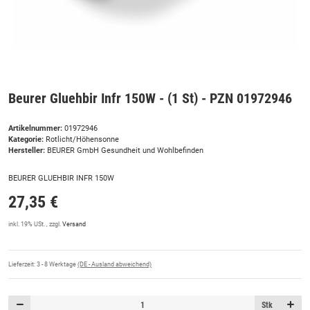
Beurer Gluehbir Infr 150W - (1 St) - PZN 01972946
Artikelnummer:
01972946
Kategorie:
Rotlicht/Höhensonne
Hersteller:
BEURER GmbH Gesundheit und Wohlbefinden
BEURER GLUEHBIR INFR 150W
27,35 €
inkl. 19% USt. , zzgl.
Versand
Lieferzeit:
3 - 8 Werktage
(DE - Ausland abweichend)
Stk