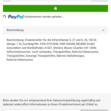
ng...
Komponenten werden geladen ...
Beschreibung
Beschreibung: Ersatzstrahler für die Infrarotlampe IL 21 und IL 35, 150 W.;
Menge: 1 St; Suchbegriffe: PZN 01972946, HNR 036548, BEURER GmbH
Gesundheit und Wohlbefinden, 61651, Weitere, Beurer Gluehbir Infr 150W,
Hilfsmittelnummer: nicht vorhanden, Therapiehilfen, Rotlicht/Höhensonne,
Therapiehilfen, Sonstige Therapiehilfen, Wärme-/Kältetherapie,
Rotlicht/Höhensonne
Bitte senden Sie mir entsprechend Ihrer
Datenschutzerklärung
regelmäßig und
jederzeit widerruflich Informationen zu Ihrem Produktsortiment per E-Mail zu.