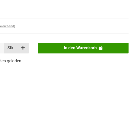
bweichend)
Stk
In den Warenkorb
n geladen ...