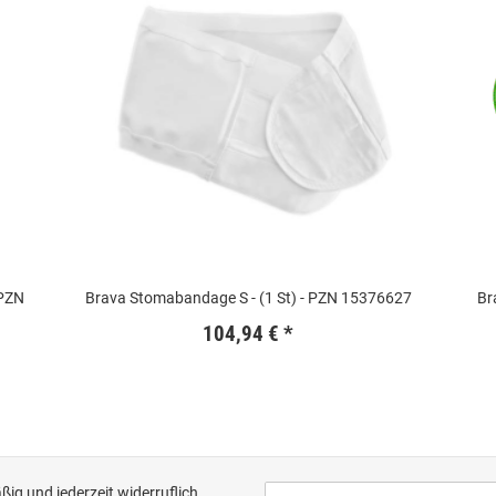
 PZN
Brava Stomabandage S - (1 St) - PZN 15376627
Br
104,94 €
*
ig und jederzeit widerruflich