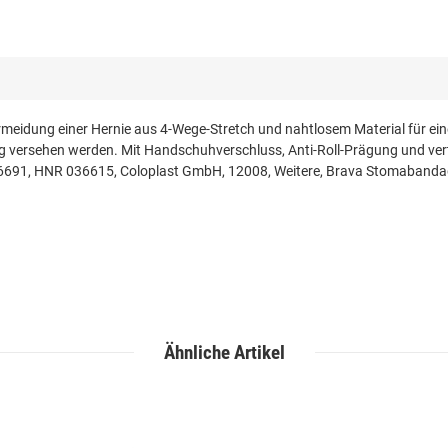
idung einer Hernie aus 4-Wege-Stretch und nahtlosem Material für eine 
ng versehen werden. Mit Handschuhverschluss, Anti-Roll-Prägung und ver
76691, HNR 036615, Coloplast GmbH, 12008, Weitere, Brava Stomabandag
Ähnliche Artikel