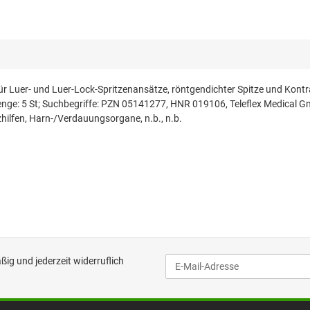
ür Luer- und Luer-Lock-Spritzenansätze, röntgendichter Spitze und Kontras
 Menge: 5 St; Suchbegriffe: PZN 05141277, HNR 019106, Teleflex Medical 
hilfen, Harn-/Verdauungsorgane, n.b., n.b.
ig und jederzeit widerruflich