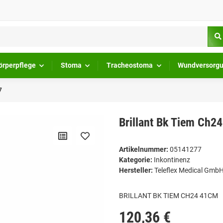
örperpflege
Stoma
Tracheostoma
Wundversorg
7
Brillant Bk Tiem Ch2
Artikelnummer:
05141277
Kategorie:
Inkontinenz
Hersteller:
Teleflex Medical Gmb
BRILLANT BK TIEM CH24 41CM
120,36 €