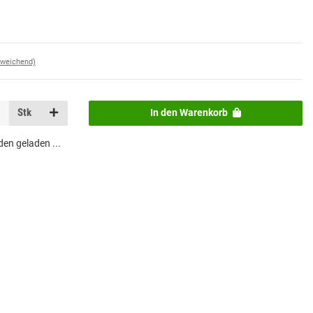
bweichend)
Stk
In den Warenkorb
n geladen ...