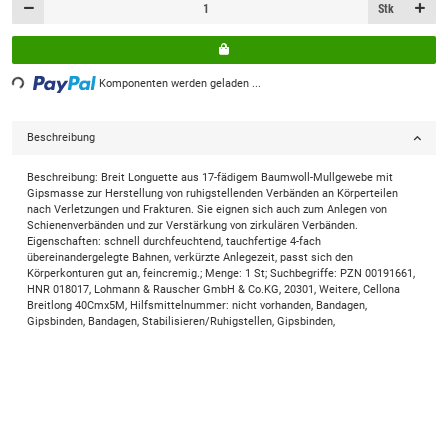
Stk
ng...
Komponenten werden geladen ...
Beschreibung
Beschreibung: Breit Longuette aus 17-fädigem Baumwoll-Mullgewebe mit
Gipsmasse zur Herstellung von ruhigstellenden Verbänden an Körperteilen
nach Verletzungen und Frakturen. Sie eignen sich auch zum Anlegen von
Schienenverbänden und zur Verstärkung von zirkulären Verbänden.
Eigenschaften: schnell durchfeuchtend, tauchfertige 4-fach
übereinandergelegte Bahnen, verkürzte Anlegezeit, passt sich den
Körperkonturen gut an, feincremig.; Menge: 1 St; Suchbegriffe: PZN 00191661,
HNR 018017, Lohmann & Rauscher GmbH & Co.KG, 20301, Weitere, Cellona
Breitlong 40Cmx5M, Hilfsmittelnummer: nicht vorhanden, Bandagen,
Gipsbinden, Bandagen, Stabilisieren/Ruhigstellen, Gipsbinden,