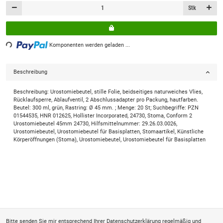
Stk
ng...
Komponenten werden geladen ...
Beschreibung
Beschreibung: Urostomiebeutel, stille Folie, beidseitiges naturweiches Vlies,
Rücklaufsperre, Ablaufventil, 2 Abschlussadapter pro Packung, hautfarben.
Beutel: 300 ml, grün, Rastring: Ø 45 mm. ; Menge: 20 St; Suchbegriffe: PZN
01544535, HNR 012625, Hollister Incorporated, 24730, Stoma, Conform 2
Urostomiebeutel 45mm 24730, Hilfsmittelnummer: 29.26.03.0026,
Urostomiebeutel, Urostomiebeutel für Basisplatten, Stomaartikel, Künstliche
Körperöffnungen (Stoma), Urostomiebeutel, Urostomiebeutel für Basisplatten
Bitte senden Sie mir entsprechend Ihrer
Datenschutzerklärung
regelmäßig und