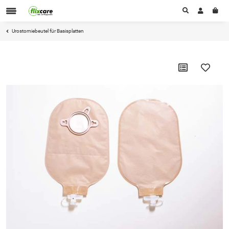
Urostomiebeutel für Basisplatten