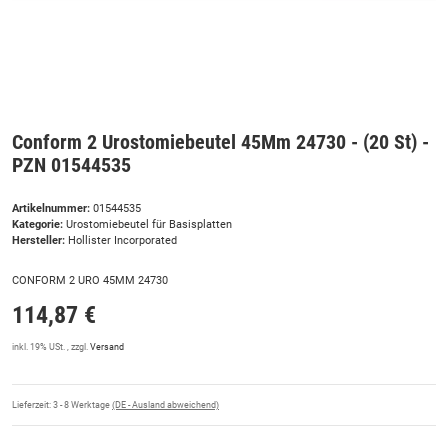
Conform 2 Urostomiebeutel 45Mm 24730 - (20 St) -
PZN 01544535
Artikelnummer:
01544535
Kategorie:
Urostomiebeutel für Basisplatten
Hersteller:
Hollister Incorporated
CONFORM 2 URO 45MM 24730
114,87 €
inkl. 19% USt. , zzgl.
Versand
Lieferzeit:
3 - 8 Werktage
(DE - Ausland abweichend)