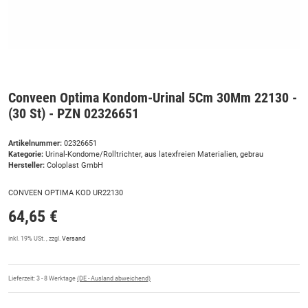
Conveen Optima Kondom-Urinal 5Cm 30Mm 22130 -
(30 St) - PZN 02326651
Artikelnummer:
02326651
Kategorie:
Urinal-Kondome/Rolltrichter, aus latexfreien Materialien, gebrau
Hersteller:
Coloplast GmbH
CONVEEN OPTIMA KOD UR22130
64,65 €
inkl. 19% USt. , zzgl.
Versand
Lieferzeit:
3 - 8 Werktage
(DE - Ausland abweichend)