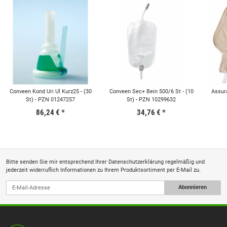
Conveen Kond Uri Ul Kurz25 - (30
Conveen Sec+ Bein 500/6 St - (10
Assura
St) - PZN 01247257
St) - PZN 10299632
86,24 €
*
34,76 €
*
Bitte senden Sie mir entsprechend Ihrer
Datenschutzerklärung
regelmäßig und
jederzeit widerruflich Informationen zu Ihrem Produktsortiment per E-Mail zu.
Abonnieren