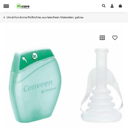
Urinal-Kondome/Rolltrichter, aus latexfreien Materialien, gebrau