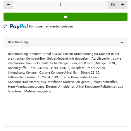
Stk
ing...
Komponenten werden geladen ...
Beschreibung
Beschreibung: Kondom-Urinal aus Silikon zur Urinableitung für Männer in der
praktischen Compact-Box. Selbstklebend, mit doppeltem Abrollstreifen, sowie
Ziehharmonika-Knickschutz. Schaftlänge: 5 cm; Ø: 30 mm. ; Menge: 30 St;
Suchbegriffe: PZN 02326651, HNR 036615, Coloplast GmbH, 22130,
Inkontinenz, Conveen Optima Kondom-Urinal 5cm 30mm 22130,
Hilfsmittelnummer: 15.25.04.7019, Externe Urinableiter, Urinal-
Kondome/Rolltrichter, aus latexfreien Materialien, gebrau, Inkontinenzhilfen,
Harn-/Verdauungsorgane, Externe Urinableiter, Urinal-Kondome/Rolltrichter, aus
latexfreien Materialien, gebrau