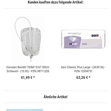
Kunden kauften dazu folgende Artikel:
Conveen Beinbtl 750Ml 5167 50Cm
Seni Classic Plus Large - (3X30 St) -
Schlauch - (10 St) - PZN 08711226
PZN 13334731
41,49 €
*
63,26 €
*
Ähnliche Artikel