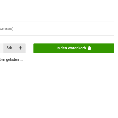
bweichend)
Stk
In den Warenkorb
n geladen ...