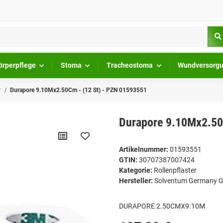
örperpflege
Stoma
Tracheostoma
Wundversorg
r
Durapore 9.10Mx2.50Cm - (12 St) - PZN 01593551
Durapore 9.10Mx2.50
Artikelnummer:
01593551
GTIN:
30707387007424
Kategorie:
Rollenpflaster
Hersteller:
Solventum Germany
DURAPORE 2.50CMX9.10M