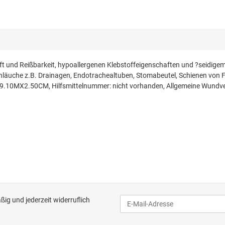
kraft und Reißbarkeit, hypoallergenen Klebstoffeigenschaften und ?seid
hläuche z.B. Drainagen, Endotrachealtuben, Stomabeutel, Schienen von 
0MX2.50CM, Hilfsmittelnummer: nicht vorhanden, Allgemeine Wundvers
ig und jederzeit widerruflich