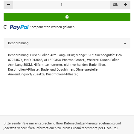
Stk
Komponenten werden geladen ...
Loading...
Beschreibung
Beschreibung: Dusch Folien Arm Lang 80Cm; Menge: 5 St; Suchbegriffe: PZN
07274574, HNR 013545, ALLERGIKA Pharma GmbH, , Weitere, Dusch Folien
Arm Lang 80CM, Hilfsmittelnummer: nicht vorhanden, Badehilfen,
Duschfolien/-Pflaster, Bade- und Duschhilfen, Ohne speziellen
Anwendungsort/Zusätze, Duschfolien/-Pflaster,
Bitte senden Sie mir entsprechend Ihrer
Datenschutzerklärung
regelmäßig und
jederzeit widerruflich Informationen zu Ihrem Produktsortiment per E-Mail zu.