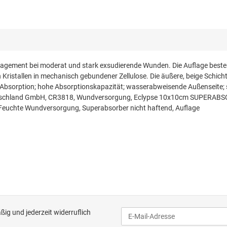
ement bei moderat und stark exsudierende Wunden. Die Auflage besteht
n Kristallen in mechanisch gebundener Zellulose. Die äußere, beige Schic
 Absorption; hohe Absorptionskapazität; wasserabweisende Außenseite; s
tschland GmbH, CR3818, Wundversorgung, Eclypse 10x10cm SUPERABSOR
euchte Wundversorgung, Superabsorber nicht haftend, Auflage
ig und jederzeit widerruflich