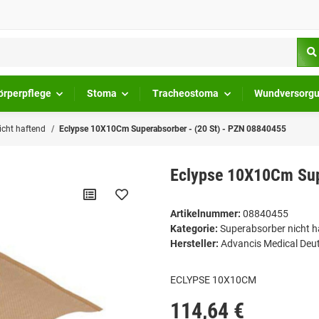
örperpflege
Stoma
Tracheostoma
Wundversorg
icht haftend
Eclypse 10X10Cm Superabsorber - (20 St) - PZN 08840455
Eclypse 10X10Cm Sup
Artikelnummer:
08840455
Kategorie:
Superabsorber nicht h
Hersteller:
Advancis Medical De
ECLYPSE 10X10CM
114,64 €