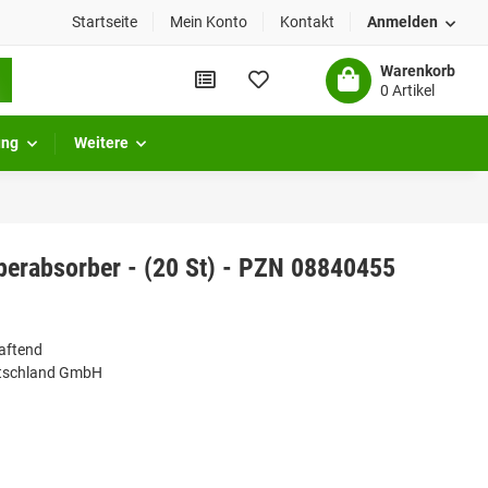
Startseite
Mein Konto
Kontakt
Anmelden
Warenkorb
0 Artikel
ung
Weitere
erabsorber - (20 St) - PZN 08840455
aftend
utschland GmbH