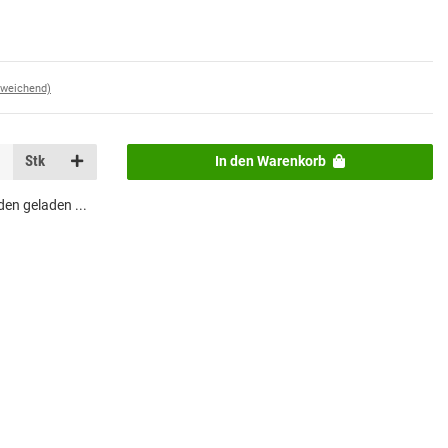
bweichend)
Stk
In den Warenkorb
n geladen ...