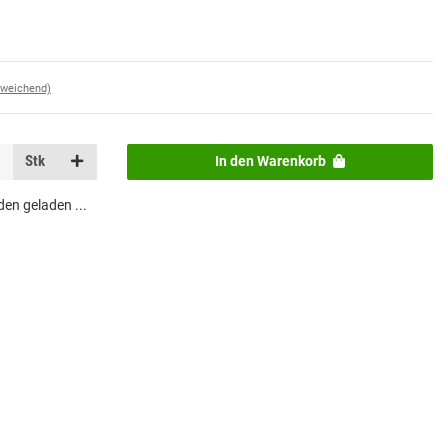
bweichend)
Stk
In den Warenkorb
n geladen ...