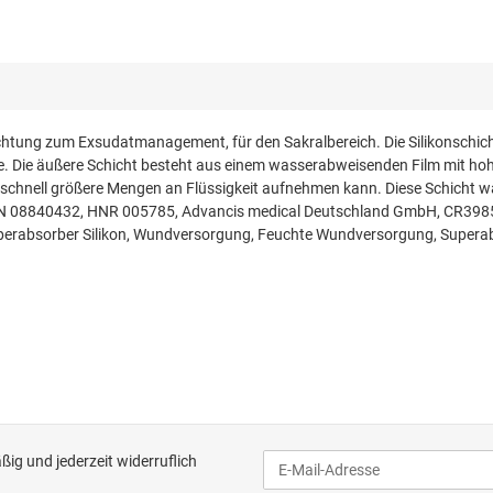
chtung zum Exsudatmanagement, für den Sakralbereich. Die Silikonschic
e. Die äußere Schicht besteht aus einem wasserabweisenden Film mit hoh
 schnell größere Mengen an Flüssigkeit aufnehmen kann. Diese Schicht wan
: PZN 08840432, HNR 005785, Advancis medical Deutschland GmbH, CR39
perabsorber Silikon, Wundversorgung, Feuchte Wundversorgung, Superab
ig und jederzeit widerruflich