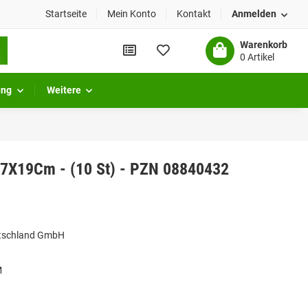
Startseite
Mein Konto
Kontakt
Anmelden
Warenkorb
0 Artikel
ung
Weitere
17X19Cm - (10 St) - PZN 08840432
utschland GmbH
M