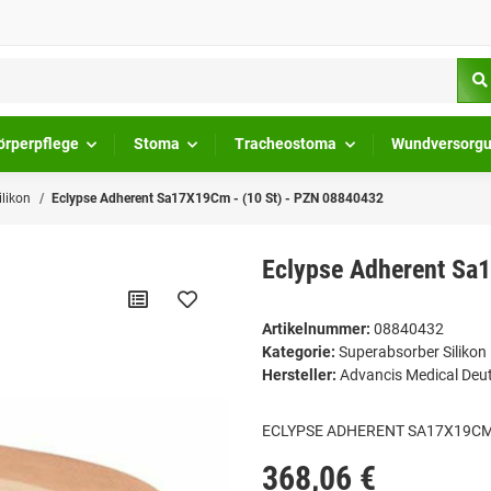
örperpflege
Stoma
Tracheostoma
Wundversorg
likon
Eclypse Adherent Sa17X19Cm - (10 St) - PZN 08840432
Eclypse Adherent Sa
Artikelnummer:
08840432
Kategorie:
Superabsorber Silikon
Hersteller:
Advancis Medical De
ECLYPSE ADHERENT SA17X19C
368,06 €