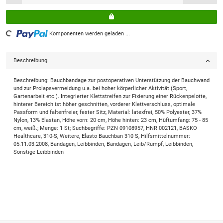
Loading...
Komponenten werden geladen ...
Beschreibung
Beschreibung: Bauchbandage zur postoperativen Unterstützung der Bauchwand
und zur Prolapsvermeidung u.a. bei hoher körperlicher Aktivität (Sport,
Gartenarbeit etc.). Integrierter Klettstreifen zur Fixierung einer Rückenpelotte,
hinterer Bereich ist höher geschnitten, vorderer Klettverschluss, optimale
Passform und faltenfreier, fester Sitz, Material: latexfrei, 50% Polyester, 37%
Nylon, 13% Elastan, Höhe vorn: 20 cm, Höhe hinten: 23 cm, Hüftumfang: 75 - 85
cm, weiß.; Menge: 1 St; Suchbegriffe: PZN 09108957, HNR 002121, BASKO
Healthcare, 310-S, Weitere, Elasto Bauchban 310 S, Hilfsmittelnummer:
05.11.03.2008, Bandagen, Leibbinden, Bandagen, Leib/Rumpf, Leibbinden,
Sonstige Leibbinden