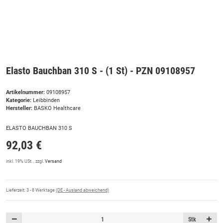
Elasto Bauchban 310 S - (1 St) - PZN 09108957
Artikelnummer:
09108957
Kategorie:
Leibbinden
Hersteller:
BASKO Healthcare
ELASTO BAUCHBAN 310 S
92,03 €
inkl. 19% USt. , zzgl.
Versand
Lieferzeit:
3 - 8 Werktage
(DE - Ausland abweichend)
Stk