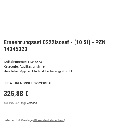
Ernaehrungsset 0222Isosaf - (10 St) - PZN
14345323
Artikelnummer:
14345323
Kategorie:
Applikationshilfen
Hersteller:
Applied Medical Technology GmbH
ERNAEHRUNGSSET 0222ISOSAF
325,88 €
inkl. 19% USt. , zzgl.
Versand
Lieferzeit:
3 - 8 Werktage
(DE - Ausland abweichend)