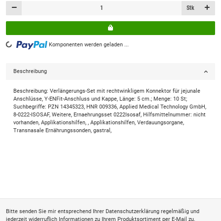
Stk
Komponenten werden geladen ...
Loading...
Beschreibung
Beschreibung: Verlängerungs-Set mit rechtwinkligem Konnektor für jejunale
Anschlüsse, Y-ENFit-Anschluss und Kappe, Länge: 5 cm.; Menge: 10 St;
Suchbegriffe: PZN 14345323, HNR 009336, Applied Medical Technology GmbH,
8-0222-ISOSAF, Weitere, Ernaehrungsset 0222Isosaf, Hilfsmittelnummer: nicht
vorhanden, Applikationshilfen, , Applikationshilfen, Verdauungsorgane,
Transnasale Ernährungssonden, gastral,
Bitte senden Sie mir entsprechend Ihrer
Datenschutzerklärung
regelmäßig und
jederzeit widerruflich Informationen zu Ihrem Produktsortiment per E-Mail zu.