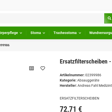
örperpflege
Stoma
Tracheostoma
Wundversorg
2399986
Ersatzfilterscheiben 
Artikelnummer:
02399986
Kategorie:
Absauggeräte
Hersteller:
Andreas Fahl Medizin
ERSATZFILTERSCHEIBEN
72,71 €