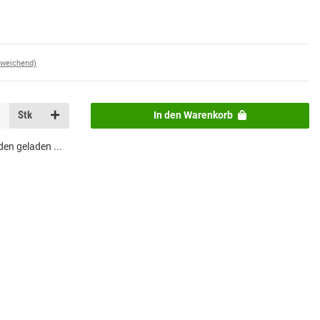
bweichend)
Stk
In den Warenkorb
n geladen ...