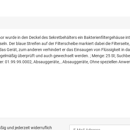
 wurde in den Deckel des Sekretbehälters ein Bakterienfiltergehäuse in
n. Der blaue Streifen auf der Filterscheibe markiert dabei die Filterseite,
das Gerät, zum anderen verhindert er das Einsaugen von Flüssigkeit in d
er regelmäßig überprüft und auch gewechselt werden. ; Menge: 25 St; Suc
mmer: 01.99.99.0002, Absauggeräte, , Absauggeräte, Ohne speziellen An
ig und jederzeit widerruflich