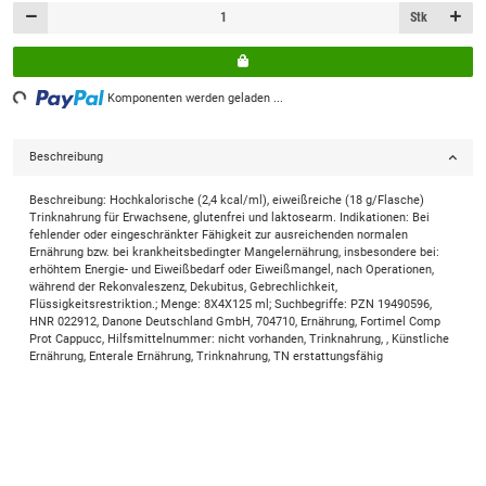
Stk
ding...
Komponenten werden geladen ...
Beschreibung
Beschreibung: Hochkalorische (2,4 kcal/ml), eiweißreiche (18 g/Flasche)
Trinknahrung für Erwachsene, glutenfrei und laktosearm. Indikationen: Bei
fehlender oder eingeschränkter Fähigkeit zur ausreichenden normalen
Ernährung bzw. bei krankheitsbedingter Mangelernährung, insbesondere bei:
erhöhtem Energie- und Eiweißbedarf oder Eiweißmangel, nach Operationen,
während der Rekonvaleszenz, Dekubitus, Gebrechlichkeit,
Flüssigkeitsrestriktion.; Menge: 8X4X125 ml; Suchbegriffe: PZN 19490596,
HNR 022912, Danone Deutschland GmbH, 704710, Ernährung, Fortimel Comp
Prot Cappucc, Hilfsmittelnummer: nicht vorhanden, Trinknahrung, , Künstliche
Ernährung, Enterale Ernährung, Trinknahrung, TN erstattungsfähig