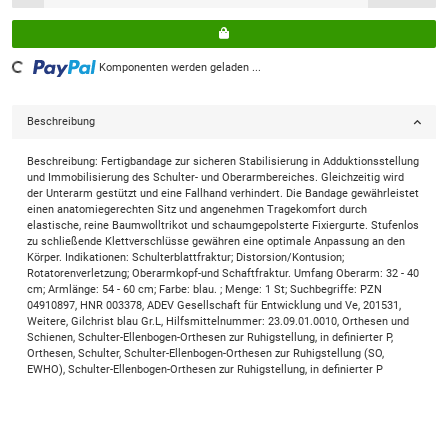
Komponenten werden geladen ...
Loading...
Beschreibung
Beschreibung: Fertigbandage zur sicheren Stabilisierung in Adduktionsstellung
und Immobilisierung des Schulter- und Oberarmbereiches. Gleichzeitig wird
der Unterarm gestützt und eine Fallhand verhindert. Die Bandage gewährleistet
einen anatomiegerechten Sitz und angenehmen Tragekomfort durch
elastische, reine Baumwolltrikot und schaumgepolsterte Fixiergurte. Stufenlos
zu schließende Klettverschlüsse gewähren eine optimale Anpassung an den
Körper. Indikationen: Schulterblattfraktur; Distorsion/Kontusion;
Rotatorenverletzung; Oberarmkopf-und Schaftfraktur. Umfang Oberarm: 32 - 40
cm; Armlänge: 54 - 60 cm; Farbe: blau. ; Menge: 1 St; Suchbegriffe: PZN
04910897, HNR 003378, ADEV Gesellschaft für Entwicklung und Ve, 201531,
Weitere, Gilchrist blau Gr.L, Hilfsmittelnummer: 23.09.01.0010, Orthesen und
Schienen, Schulter-Ellenbogen-Orthesen zur Ruhigstellung, in definierter P,
Orthesen, Schulter, Schulter-Ellenbogen-Orthesen zur Ruhigstellung (SO,
EWHO), Schulter-Ellenbogen-Orthesen zur Ruhigstellung, in definierter P