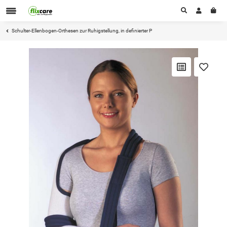
Schulter-Ellenbogen-Orthesen zur Ruhigstellung, in definierter P