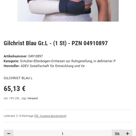
Gilchrist Blau Gr.L - (1 St) - PZN 04910897
Artikelnummer:
04910897
Kategorie:
Schulter-Ellenbogen-Orthesen zur Ruhigstellung, in definierter P
Hersteller:
ADEV Gesellschaft für Entwicklung und Ve
GILCHRIST BLAU L
65,13 €
inkl. 19% USt. , zzgl.
Versand
Lieferzeit:
3 - 8 Werktage
(DE - Ausland abweichend)
Stk