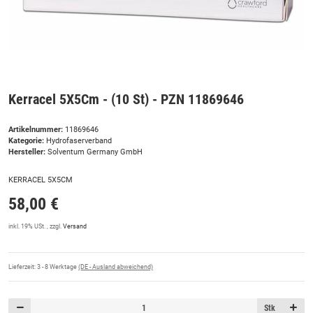
Kerracel 5X5Cm - (10 St) - PZN 11869646
Artikelnummer:
11869646
Kategorie:
Hydrofaserverband
Hersteller:
Solventum Germany GmbH
KERRACEL 5X5CM
58,00 €
inkl. 19% USt. , zzgl.
Versand
Lieferzeit:
3 - 8 Werktage
(DE - Ausland abweichend)
Stk