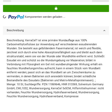
Loading...
Komponenten werden geladen ...
Beschreibung
Beschreibung: KerraCel? ist eine primäre Wundauflage aus 100%
Carboxmethylcellulose zur Anwendung auf verschiedenen exsudierenden
Wunden. Sie besteht aus gelbildendem Fasermaterial, ist weich und flexible,
zeichnet sich durch eine hohe Absorptionsfähigkeit aus und bleibt auch dann
strukturstabil, wenn sie von der Wunde oder Wundhöhle entfernt wird. Schließt
Exsudat ein und schützt so die Wundumgebung vor Mazeration; bildet in
Verbindung mit Flüssigkeit ein Gel mit wundberuhigender Wirkung; erhält ein
feuchtes Wundheilungsmilieu aufrecht; kann in einem Stück vom Wundbett
entfernt werden; passt sich an das Wundbett an um Zwischenräume zu
vermeiden, in denen Bakterien sich ansiedeln können; bindet schädliche
Bestandteile des Exsudats (Bakterien und Matrix-Metalloproteinasen). ;
Menge: 10 St; Suchbegriffe: PZN 11869646, HNR 013369, Solventum Germany
GmbH, CWL1032, Wundversorgung, KerraCel 5x5CM, Hilfsmittelnummer: nicht
vorhanden, Feuchte Wundversorgung, Hydrofaserverband, Wundversorgung,
Feuchte Wundversorgung, Hydrofaserverband, Kompresse