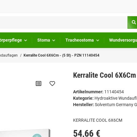
örperpflege
Stoma
Tracheostoma
Wundversorg
ndauflagen
Kerralite Cool 6X6Cm - (5 St) - PZN 11140454
Kerralite Cool 6X6Cm
Artikelnummer:
11140454
Kategorie:
Hydroaktive Wundauf
Hersteller:
Solventum Germany
KERRALITE COOL 6X6CM
54,66 €