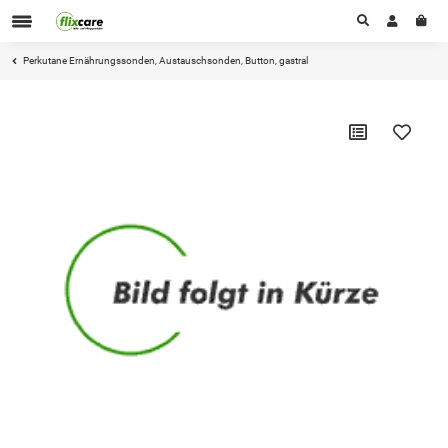
Perkutane Ernährungssonden, Austauschsonden, Button, gastral