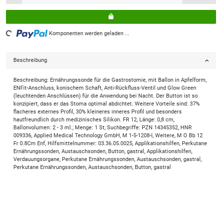
Komponenten werden geladen ...
Loading...
Beschreibung
Beschreibung: Ernährungssonde für die Gastrostomie, mit Ballon in Apfelform,
ENFit-Anschluss, konischem Schaft, Anti-Rückfluss-Ventil und Glow Green
(leuchtenden Anschlüssen) für die Anwendung bei Nacht. Der Button ist so
konzipiert, dass er das Stoma optimal abdichtet. Weitere Vorteile sind: 37%
flacheres externes Profil, 30% kleineres inneres Profil und besonders
hautfreundlich durch medizinisches Silikon. FR 12, Länge: 0,8 cm,
Ballonvolumen: 2 - 3 ml.; Menge: 1 St; Suchbegriffe: PZN 14345352, HNR
009336, Applied Medical Technology GmbH, M 1-5-1208-I, Weitere, M O Bb 12
Fr 0.8Cm Enf, Hilfsmittelnummer: 03.36.05.0025, Applikationshilfen, Perkutane
Ernährungssonden, Austauschsonden, Button, gastral, Applikationshilfen,
Verdauungsorgane, Perkutane Ernährungssonden, Austauschsonden, gastral,
Perkutane Ernährungssonden, Austauschsonden, Button, gastral