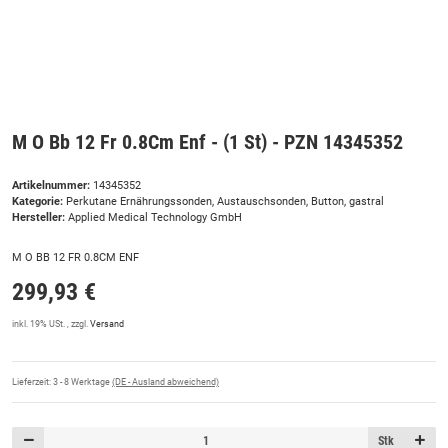
M O Bb 12 Fr 0.8Cm Enf - (1 St) - PZN 14345352
Artikelnummer:
14345352
Kategorie:
Perkutane Ernährungssonden, Austauschsonden, Button, gastral
Hersteller:
Applied Medical Technology GmbH
M O BB 12 FR 0.8CM ENF
299,93 €
inkl. 19% USt. , zzgl.
Versand
Lieferzeit:
3 - 8 Werktage
(DE - Ausland abweichend)
Stk