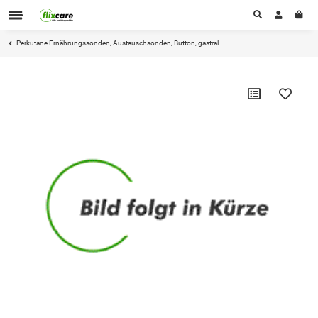
Perkutane Ernährungssonden, Austauschsonden, Button, gastral