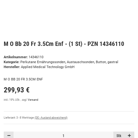
M O Bb 20 Fr 3.5Cm Enf - (1 St) - PZN 14346110
Artikelnummer:
14346110
Kategorie:
Perkutane Ernährungssonden, Austauschsonden, Button, gastral
Hersteller:
Applied Medical Technology GmbH
M O BB 20 FR 3.5CM ENF
299,93 €
inkl. 19% USt. , zzgl.
Versand
Lieferzeit:
3 - 8 Werktage
(DE - Ausland abweichend)
Stk