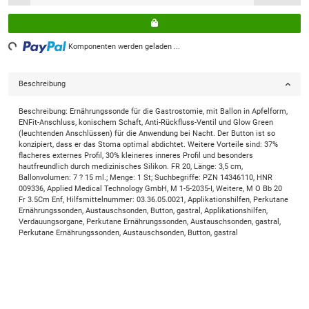
ading...
Komponenten werden geladen ...
Beschreibung
Beschreibung: Ernährungssonde für die Gastrostomie, mit Ballon in Apfelform,
ENFit-Anschluss, konischem Schaft, Anti-Rückfluss-Ventil und Glow Green
(leuchtenden Anschlüssen) für die Anwendung bei Nacht. Der Button ist so
konzipiert, dass er das Stoma optimal abdichtet. Weitere Vorteile sind: 37%
flacheres externes Profil, 30% kleineres inneres Profil und besonders
hautfreundlich durch medizinisches Silikon. FR 20, Länge: 3,5 cm,
Ballonvolumen: 7 ? 15 ml.; Menge: 1 St; Suchbegriffe: PZN 14346110, HNR
009336, Applied Medical Technology GmbH, M 1-5-2035-I, Weitere, M O Bb 20
Fr 3.5Cm Enf, Hilfsmittelnummer: 03.36.05.0021, Applikationshilfen, Perkutane
Ernährungssonden, Austauschsonden, Button, gastral, Applikationshilfen,
Verdauungsorgane, Perkutane Ernährungssonden, Austauschsonden, gastral,
Perkutane Ernährungssonden, Austauschsonden, Button, gastral