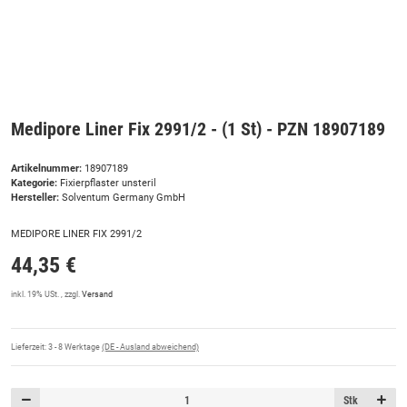
Medipore Liner Fix 2991/2 - (1 St) - PZN 18907189
Artikelnummer:
18907189
Kategorie:
Fixierpflaster unsteril
Hersteller:
Solventum Germany GmbH
MEDIPORE LINER FIX 2991/2
44,35 €
inkl. 19% USt. , zzgl.
Versand
Lieferzeit:
3 - 8 Werktage
(DE - Ausland abweichend)
Stk