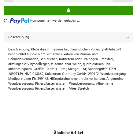
Loading...
Komponenten werden geladen ...
Beschreibung
Beschreibung: Klebevlies mit einem hautfreundlichen Polyacrylatklebstoff
beschichtet für die nicht kritische Fixation von Primär- und
Sekundärverbänden, Schläuchen, Kathetern oder Drainagen. Latexfrei,
atmungsaktiv, hypoallergen, zuschneidbar, weich, querelastisch und
anschmiegsam. Größe: 10 cm x 10 m.; Menge: 1 St; Suchbegriffe: PZN
18907189, HNR 013369, Solventum Germany GmbH, 2991/2, Wundversorgung,
Medipore Liner Fix 2991/2, Hilfsmittelnummer: nicht vorhanden, Allgemeine
Wundversorgung, Fixierpflaster unsteril, Wundversorgung, Allgemeine
Wundversorgung, Fixierpflaster unsteril, Vlies Stretch
Ähnliche Artikel