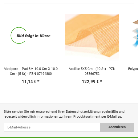
Medipore + Pad 3M 10.0 Cm X 10.0
Actilite 5X5 Cm - (10 St) - PZN
Eclyps
Cm - (5 St) - PZN 07194800
05566752
11,14 €
*
122,99 €
*
Bitte senden Sie mir entsprechend Ihrer
Datenschutzerklärung
regelmäßig und
jederzeit widerruflich Informationen zu Ihrem Produktsortiment per E-Mail zu.
Abonnieren