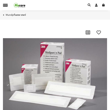
Wundpflaster steril