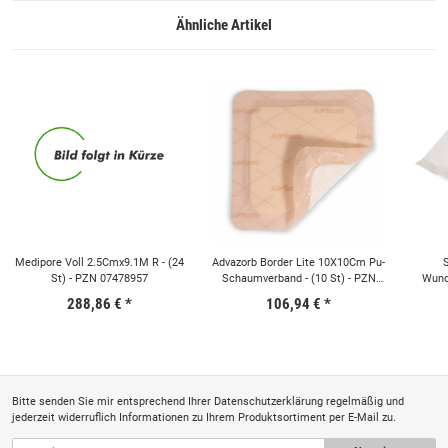
Ähnliche Artikel
Medipore Voll 2.5Cmx9.1M R - (24
Advazorb Border Lite 10X10Cm Pu-
S
St) - PZN 07478957
Schaumverband - (10 St) - PZN
Wundk
10074169
288,86 €
*
106,94 €
*
Bitte senden Sie mir entsprechend Ihrer
Datenschutzerklärung
regelmäßig und
jederzeit widerruflich Informationen zu Ihrem Produktsortiment per E-Mail zu.