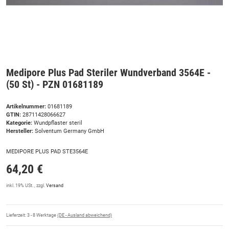
Medipore Plus Pad Steriler Wundverband 3564E -
(50 St) - PZN 01681189
Artikelnummer:
01681189
GTIN:
28711428066627
Kategorie:
Wundpflaster steril
Hersteller:
Solventum Germany GmbH
MEDIPORE PLUS PAD STE3564E
64,20 €
inkl. 19% USt. , zzgl.
Versand
Lieferzeit:
3 - 8 Werktage
(DE - Ausland abweichend)