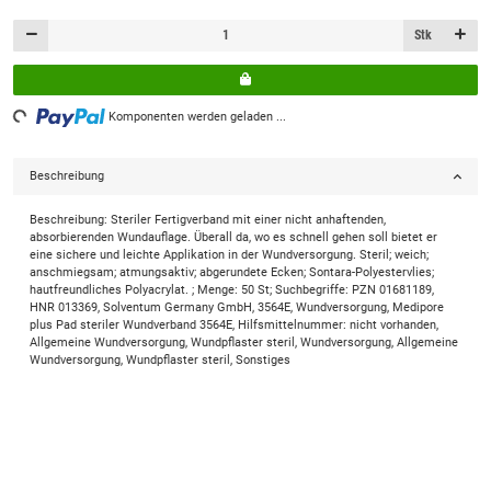
Stk
ing...
Komponenten werden geladen ...
Beschreibung
Beschreibung: Steriler Fertigverband mit einer nicht anhaftenden,
absorbierenden Wundauflage. Überall da, wo es schnell gehen soll bietet er
eine sichere und leichte Applikation in der Wundversorgung. Steril; weich;
anschmiegsam; atmungsaktiv; abgerundete Ecken; Sontara-Polyestervlies;
hautfreundliches Polyacrylat. ; Menge: 50 St; Suchbegriffe: PZN 01681189,
HNR 013369, Solventum Germany GmbH, 3564E, Wundversorgung, Medipore
plus Pad steriler Wundverband 3564E, Hilfsmittelnummer: nicht vorhanden,
Allgemeine Wundversorgung, Wundpflaster steril, Wundversorgung, Allgemeine
Wundversorgung, Wundpflaster steril, Sonstiges