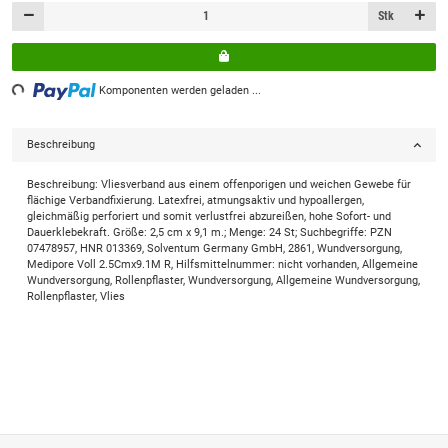
Stk
ding...
Komponenten werden geladen ...
Beschreibung
Beschreibung: Vliesverband aus einem offenporigen und weichen Gewebe für
flächige Verbandfixierung. Latexfrei, atmungsaktiv und hypoallergen,
gleichmäßig perforiert und somit verlustfrei abzureißen, hohe Sofort- und
Dauerklebekraft. Größe: 2,5 cm x 9,1 m.; Menge: 24 St; Suchbegriffe: PZN
07478957, HNR 013369, Solventum Germany GmbH, 2861, Wundversorgung,
Medipore Voll 2.5Cmx9.1M R, Hilfsmittelnummer: nicht vorhanden, Allgemeine
Wundversorgung, Rollenpflaster, Wundversorgung, Allgemeine Wundversorgung,
Rollenpflaster, Vlies