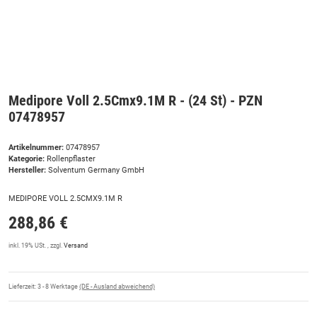
Medipore Voll 2.5Cmx9.1M R - (24 St) - PZN
07478957
Artikelnummer:
07478957
Kategorie:
Rollenpflaster
Hersteller:
Solventum Germany GmbH
MEDIPORE VOLL 2.5CMX9.1M R
288,86 €
inkl. 19% USt. , zzgl.
Versand
Lieferzeit:
3 - 8 Werktage
(DE - Ausland abweichend)