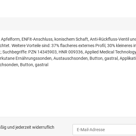
n Apfelform, ENFit-Anschluss, konischem Schaft, Anti-Rückfluss-Ventil 
chtet. Weitere Vorteile sind: 37% flacheres externes Profil, 30% kleineres
1 St; Suchbegriffe: PZN 14345903, HNR 009336, Applied Medical Technolog
 Perkutane Ernährungssonden, Austauschsonden, Button, gastral, Applik
hsonden, Button, gastral
ig und jederzeit widerruflich