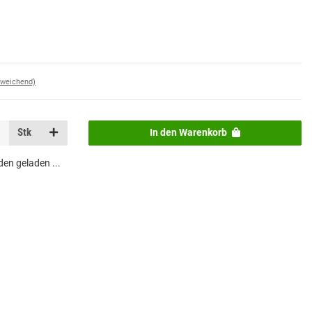
bweichend)
Stk
In den Warenkorb
n geladen ...