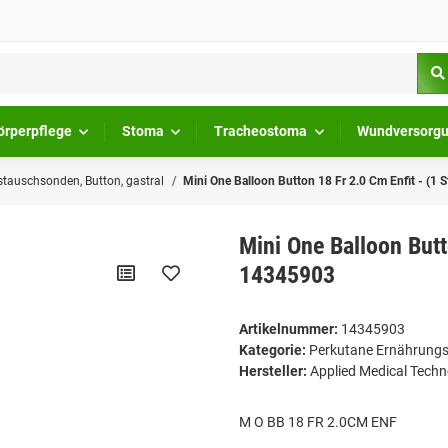
örperpflege
Stoma
Tracheostoma
Wundversorg
tauschsonden, Button, gastral
Mini One Balloon Button 18 Fr 2.0 Cm Enfit - (1
Mini One Balloon Butt
14345903
Artikelnummer:
14345903
Kategorie:
Perkutane Ernährungs
Hersteller:
Applied Medical Tec
M O BB 18 FR 2.0CM ENF