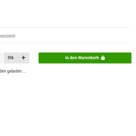
bweichend)
Stk
In den Warenkorb
n geladen ...