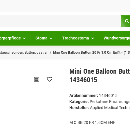
örperpflege
Stoma
Tracheostoma
Wundversorg
tauschsonden, Button, gastral
Mini One Balloon Button 20 Fr 1.0 Cm Enfit - (1
Mini One Balloon Butt
14346015
Artikelnummer:
14346015
Kategorie:
Perkutane Ernährungs
Hersteller:
Applied Medical Tec
M O BB 20 FR 1.0CM ENF