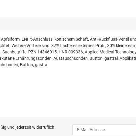
n Apfelform, ENFit-Anschluss, konischem Schaft, Anti-Rückfluss-Ventil 
chtet. Weitere Vorteile sind: 37% flacheres externes Profil, 30% kleineres
1 St; Suchbegriffe: PZN 14346015, HNR 009336, Applied Medical Technolog
 Perkutane Ernährungssonden, Austauschsonden, Button, gastral, Applik
hsonden, Button, gastral
ig und jederzeit widerruflich