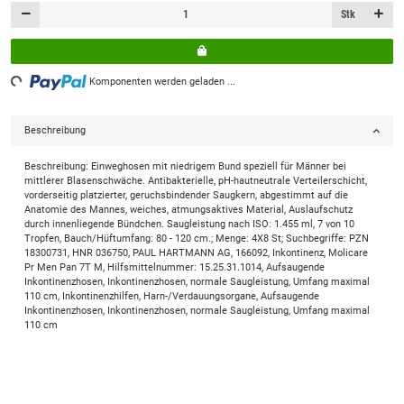
Stk
ing...
Komponenten werden geladen ...
Beschreibung
Beschreibung: Einweghosen mit niedrigem Bund speziell für Männer bei
mittlerer Blasenschwäche. Antibakterielle, pH-hautneutrale Verteilerschicht,
vorderseitig platzierter, geruchsbindender Saugkern, abgestimmt auf die
Anatomie des Mannes, weiches, atmungsaktives Material, Auslaufschutz
durch innenliegende Bündchen. Saugleistung nach ISO: 1.455 ml, 7 von 10
Tropfen, Bauch/Hüftumfang: 80 - 120 cm.; Menge: 4X8 St; Suchbegriffe: PZN
18300731, HNR 036750, PAUL HARTMANN AG, 166092, Inkontinenz, Molicare
Pr Men Pan 7T M, Hilfsmittelnummer: 15.25.31.1014, Aufsaugende
Inkontinenzhosen, Inkontinenzhosen, normale Saugleistung, Umfang maximal
110 cm, Inkontinenzhilfen, Harn-/Verdauungsorgane, Aufsaugende
Inkontinenzhosen, Inkontinenzhosen, normale Saugleistung, Umfang maximal
110 cm