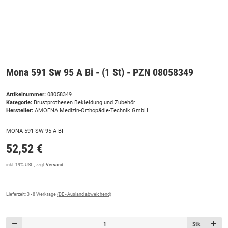
Mona 591 Sw 95 A Bi - (1 St) - PZN 08058349
Artikelnummer:
08058349
Kategorie:
Brustprothesen Bekleidung und Zubehör
Hersteller:
AMOENA Medizin-Orthopädie-Technik GmbH
MONA 591 SW 95 A BI
52,52 €
inkl. 19% USt. , zzgl.
Versand
Lieferzeit:
3 - 8 Werktage
(DE - Ausland abweichend)
Stk