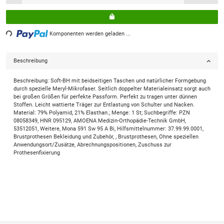
ng...
Komponenten werden geladen ...
Beschreibung
Beschreibung: Soft-BH mit beidseitigen Taschen und natürlicher Formgebung
durch spezielle Meryl-Mikrofaser. Seitlich doppelter Materialeinsatz sorgt auch
bei großen Größen für perfekte Passform. Perfekt zu tragen unter dünnen
Stoffen. Leicht wattierte Träger zur Entlastung von Schulter und Nacken.
Material: 79% Polyamid, 21% Elasthan.; Menge: 1 St; Suchbegriffe: PZN
08058349, HNR 095129, AMOENA Medizin-Orthopädie-Technik GmbH,
53512051, Weitere, Mona 591 Sw 95 A Bi, Hilfsmittelnummer: 37.99.99.0001,
Brustprothesen Bekleidung und Zubehör, , Brustprothesen, Ohne speziellen
Anwendungsort/Zusätze, Abrechnungspositionen, Zuschuss zur
Prothesenfixierung