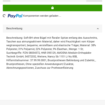
Komponenten werden geladen ...
Loading...
Beschreibung
Beschreibung: Soft-BH ohne Bügel mit floraler Spitze entlang des Ausschnitts,
Taschen aus atmungsaktivem Material, daher wird Feuchtigkeit vom Körper
wegtransportiert, bequeme, verstellbare und elastische Träger, Material: 38%
Polyester, 31% Polyamid, 22% Polyester, 9% Elasthan.; Menge: 1 St;
Suchbegriffe: PZN 08054372, HNR 095129, AMOENA Medizin-Orthopädie-
Technik GmbH, 54372332, Weitere, Nancy Sb 1151 Li Nu 85B,
Hilfsmittelnummer: 37.99.99.0001, Brustprothesen Bekleidung und Zubehör, ,
Brustprothesen, Ohne speziellen Anwendungsort/Zusätze,
Abrechnungspositionen, Zuschuss zur Prothesenfixierung