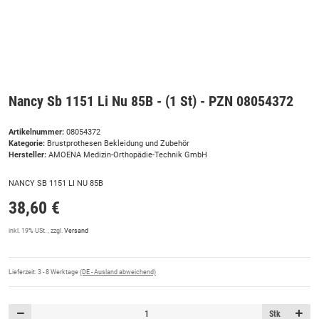
Nancy Sb 1151 Li Nu 85B - (1 St) - PZN 08054372
Artikelnummer:
08054372
Kategorie:
Brustprothesen Bekleidung und Zubehör
Hersteller:
AMOENA Medizin-Orthopädie-Technik GmbH
NANCY SB 1151 LI NU 85B
38,60 €
inkl. 19% USt. , zzgl.
Versand
Lieferzeit:
3 - 8 Werktage
(DE - Ausland abweichend)
Stk