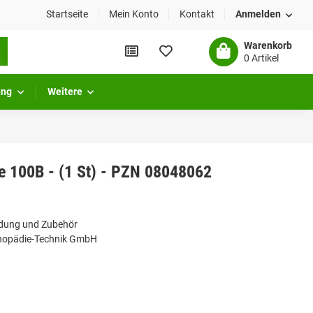
Startseite
Mein Konto
Kontakt
Anmelden
Warenkorb
0 Artikel
ung
Weitere
 100B - (1 St) - PZN 08048062
idung und Zubehör
hopädie-Technik GmbH