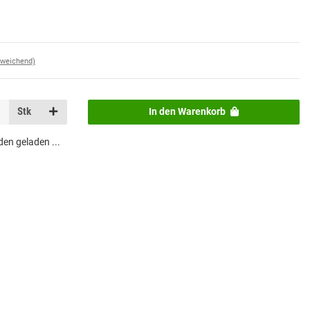
bweichend)
Stk
In den Warenkorb
n geladen ...