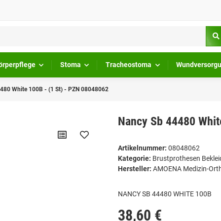
örperpflege
Stoma
Tracheostoma
Wundversorg
480 White 100B - (1 St) - PZN 08048062
Nancy Sb 44480 White
Artikelnummer:
08048062
Kategorie:
Brustprothesen Bekle
Hersteller:
AMOENA Medizin-Ort
NANCY SB 44480 WHITE 100B
38,60 €