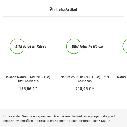
Ähnliche Artikel
Balance Natura 5 Md220 - (1 St) -
Natura 2A 10 Re 393 - (1 St) - PZN
Natura 
PZN 08058318
08037380
185,56 €
*
218,05 €
*
Bitte senden Sie mir entsprechend Ihrer
Datenschutzerklärung
regelmäßig und
jederzeit widerruflich Informationen zu Ihrem Produktsortiment per E-Mail zu.