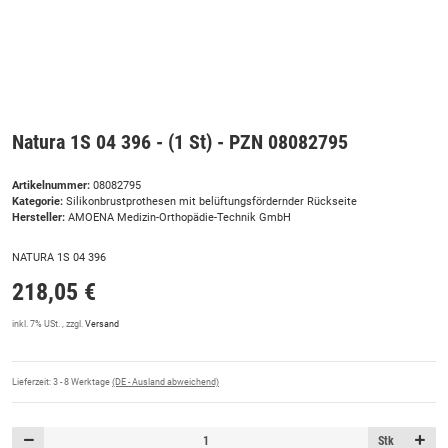
Natura 1S 04 396 - (1 St) - PZN 08082795
Artikelnummer:
08082795
Kategorie:
Silikonbrustprothesen mit belüftungsfördernder Rückseite
Hersteller:
AMOENA Medizin-Orthopädie-Technik GmbH
NATURA 1S 04 396
218,05 €
inkl. 7% USt. , zzgl.
Versand
Lieferzeit:
3 - 8 Werktage
(DE - Ausland abweichend)
Stk