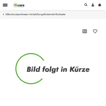
Silikonbrustprothesen mit belüftungsfördernder Rückseite