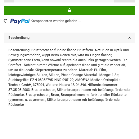
Loading...
Komponenten werden geladen ...
Beschreibung
Beschreibung: Brustprothese für eine flache Brustform. Natürlich in Optik und
Bewegungsverhalten, wippt beim Gehen mit, wird im Liegen flacher,
Symmetrische Form, kann sowohl rechts als auch links getragen werden. Die
Comfort+ Schicht nimmt Wärme auf, speichert diese und gibt sie wieder ab,
um so die ideale Körpertemperatur zu halten. Material: PU-Film,
leichtgewichtiges Silikon, Silikon, Phase-Change-Material.; Menge: 1 St;
Suchbegriffe: PZN 08082795, HNR 095129, AMOENA Medizin-Orthopädie-
Technik GmbH, 375004, Weitere, Natura 1S 04 396, Hilfsmittelnummer:
37.35.03.2003, Brustprothesen, Silikonbrustprothesen mit belüftungsfördernder
Rückseite, Brustprothesen, Brust, Brustprothesen m. funktioneller Rückseite
(symmetr. u. asymmetr., Silikonbrustprothesen mit belüftungsfördernder
Rückseite