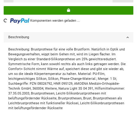
Komponenten werden geladen ...
Loading...
Beschreibung
Beschreibung: Brustprothese für eine volle Brustform. Natürlich in Optik und
Bewegungsverhalten, wippt beim Gehen mit, wird im Liegen flacher. Im
Vergleich zu einer Standard-Silikonprothese um 25% gewichtsreduziert.
Symmetrische Form, kann sowohl rechts als auch links getragen werden. Die
Comfort+ Schicht nimmt Wärme auf, speichert diese und gibt sie wieder ab,
um so die ideale Körpertemperatur zu halten. Material: PU-Film,
leichtgewichtiges Silikon, Silikon, Phase-Change-Material.; Menge: 1 St;
Suchbegriffe: PZN 08026792, HNR 095129, AMOENA Medizin-Orthopädie-
Technik GmbH, 360004, Weitere, Natura Light 3S 04 391, Hilfsmittelnummer:
37.35.05.2003, Brustprothesen, Leicht-Silikonbrustprothesen mit
belüftungsfördernder Rückseite, Brustprothesen, Brust, Brustprothesen als
Leichtbrustprothese mit funktioneller Rücksei, Leicht-Silikonbrustprothesen
mit belüftungsfördernder Rückseite