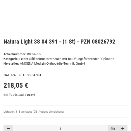
Natura Light 3S 04 391 - (1 St) - PZN 08026792
Artikelnummer:
08026792
Kategorie:
Leicht-Silikonbrustprothesen mit belüftungsfördernder Rückseite
Hersteller:
AMOENA Medizin-Orthopädie-Technik GmbH
NATURA LIGHT 3S 04 391
218,05 €
inkl. 7% USt. , zzgl.
Versand
Lieferzeit:
3 - 8 Werktage
(DE - Ausland abweichend)
Stk