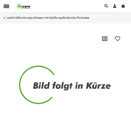
Leicht-Silikonbrustprothesen mit belüftungsfördernder Rückseite