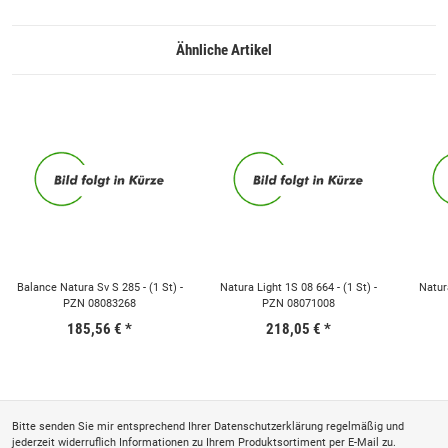
Ähnliche Artikel
Balance Natura Sv S 285 - (1 St) -
Natura Light 1S 08 664 - (1 St) -
Natura
PZN 08083268
PZN 08071008
185,56 €
*
218,05 €
*
Bitte senden Sie mir entsprechend Ihrer
Datenschutzerklärung
regelmäßig und
jederzeit widerruflich Informationen zu Ihrem Produktsortiment per E-Mail zu.