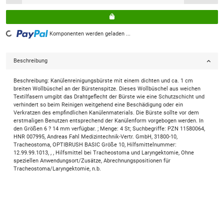
Loading...
Komponenten werden geladen ...
Beschreibung
Beschreibung: Kanülenreinigungsbürste mit einem dichten und ca. 1 cm
breiten Wollbüschel an der Bürstenspitze. Dieses Wollbüschel aus weichen
Textilfasern umgibt das Drahtgeflecht der Bürste wie eine Schutzschicht und
verhindert so beim Reinigen weitgehend eine Beschädigung oder ein
Verkratzen des empfindlichen Kanülenmaterials. Die Bürste sollte vor dem
erstmaligen Benutzen entsprechend der Kanülenform vorgebogen werden. In
den Größen 6 ? 14 mm verfügbar. ; Menge: 4 St; Suchbegriffe: PZN 11580064,
HNR 007995, Andreas Fahl Medizintechnik-Vertr. GmbH, 31800-10,
Tracheostoma, OPTIBRUSH BASIC Größe 10, Hilfsmittelnummer:
12.99.99.1013, , , Hilfsmittel bei Tracheostoma und Laryngektomie, Ohne
speziellen Anwendungsort/Zusätze, Abrechnungspositionen für
Tracheostoma/Laryngektomie, n.b.