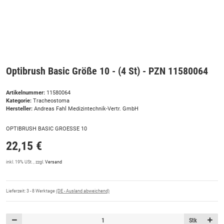
Optibrush Basic Größe 10 - (4 St) - PZN 11580064
Artikelnummer:
11580064
Kategorie:
Tracheostoma
Hersteller:
Andreas Fahl Medizintechnik-Vertr. GmbH
OPTIBRUSH BASIC GROESSE 10
22,15 €
inkl. 19% USt. , zzgl.
Versand
Lieferzeit:
3 - 8 Werktage
(DE - Ausland abweichend)
Stk