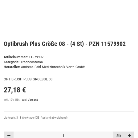
Optibrush Plus Größe 08 - (4 St) - PZN 11579902
Artikelnummer:
11579902
Kategorie:
Tracheostoma
Hersteller:
Andreas Fahl Medizintechnik-Vertr. GmbH
OPTIBRUSH PLUS GROESSE 08
27,18 €
inkl. 19% USt. , zzgl.
Versand
Lieferzeit:
3 - 8 Werktage
(DE - Ausland abweichend)
Stk