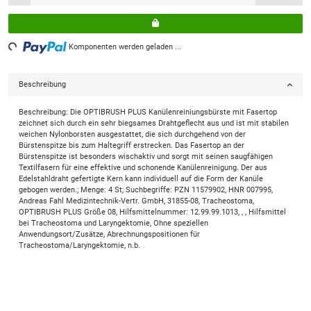
ding...
Komponenten werden geladen ...
Beschreibung
Beschreibung: Die OPTIBRUSH PLUS Kanülenreiniungsbürste mit Fasertop
zeichnet sich durch ein sehr biegsames Drahtgeflecht aus und ist mit stabilen
weichen Nylonborsten ausgestattet, die sich durchgehend von der
Bürstenspitze bis zum Haltegriff erstrecken. Das Fasertop an der
Bürstenspitze ist besonders wischaktiv und sorgt mit seinen saugfähigen
Textilfasern für eine effektive und schonende Kanülenreinigung. Der aus
Edelstahldraht gefertigte Kern kann individuell auf die Form der Kanüle
gebogen werden.; Menge: 4 St; Suchbegriffe: PZN 11579902, HNR 007995,
Andreas Fahl Medizintechnik-Vertr. GmbH, 31855-08, Tracheostoma,
OPTIBRUSH PLUS Größe 08, Hilfsmittelnummer: 12.99.99.1013, , , Hilfsmittel
bei Tracheostoma und Laryngektomie, Ohne speziellen
Anwendungsort/Zusätze, Abrechnungspositionen für
Tracheostoma/Laryngektomie, n.b.