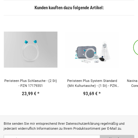
Kunden kauften dazu folgende Artikel:
Peristeen Plus Schlaeuche - (2 St)
Peristeen Plus System Standard
Navina
- PZN 17179351
(Mit Kulturtasche) - (1 St) - PZN
Cone
17179291
23,99 €
*
93,69 €
*
Bitte senden Sie mir entsprechend Ihrer
Datenschutzerklärung
regelmäßig und
jederzeit widerruflich Informationen zu Ihrem Produktsortiment per E-Mail zu.