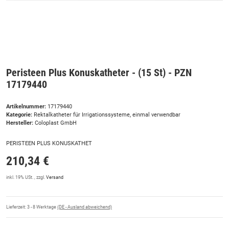
Peristeen Plus Konuskatheter - (15 St) - PZN
17179440
Artikelnummer:
17179440
Kategorie:
Rektalkatheter für Irrigationssysteme, einmal verwendbar
Hersteller:
Coloplast GmbH
PERISTEEN PLUS KONUSKATHET
210,34 €
inkl. 19% USt. , zzgl.
Versand
Lieferzeit:
3 - 8 Werktage
(DE - Ausland abweichend)