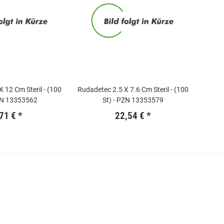
 12 Cm Steril - (100
Rudadetec 2.5 X 7.6 Cm Steril - (100
PZN 13353562
St) - PZN 13353579
,71 €
*
22,54 €
*