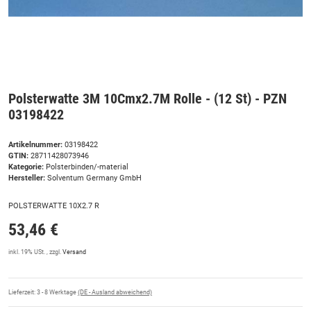
Polsterwatte 3M 10Cmx2.7M Rolle - (12 St) - PZN
03198422
Artikelnummer:
03198422
GTIN:
28711428073946
Kategorie:
Polsterbinden/-material
Hersteller:
Solventum Germany GmbH
POLSTERWATTE 10X2.7 R
53,46 €
inkl. 19% USt. , zzgl.
Versand
Lieferzeit:
3 - 8 Werktage
(DE - Ausland abweichend)