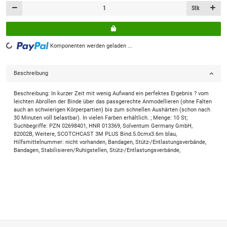
Stk
Komponenten werden geladen ...
Loading...
Beschreibung
Beschreibung: In kurzer Zeit mit wenig Aufwand ein perfektes Ergebnis ? vom
leichten Abrollen der Binde über das passgerechte Anmodellieren (ohne Falten
auch an schwierigen Körperpartien) bis zum schnellen Aushärten (schon nach
30 Minuten voll belastbar). In vielen Farben erhältlich. ; Menge: 10 St;
Suchbegriffe: PZN 02698401, HNR 013369, Solventum Germany GmbH,
82002B, Weitere, SCOTCHCAST 3M PLUS Bind.5.0cmx3.6m blau,
Hilfsmittelnummer: nicht vorhanden, Bandagen, Stütz-/Entlastungsverbände,
Bandagen, Stabilisieren/Ruhigstellen, Stütz-/Entlastungsverbände,